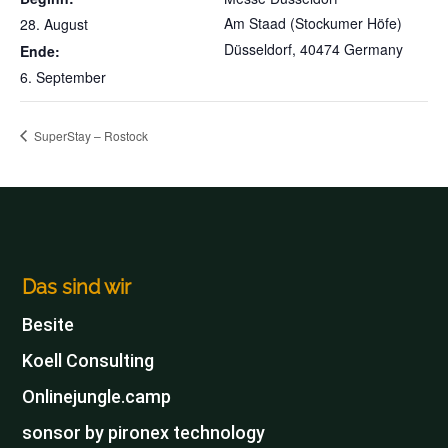
Am Staad (Stockumer Höfe)
28. August
Düsseldorf
,
40474
Germany
Ende:
6. September
SuperStay – Rostock
Das sind wir
Besite
Koell Consulting
Onlinejungle.camp
sonsor by pironex technology