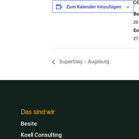
DE
Zum Kalender hinzufügen
Be
26
En
27
SuperStay – Augsburg
Das sind wir
Besite
Koell Consulting